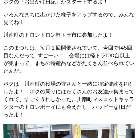
ボクの「お出かけ日記」がスタートするよ！
いろんなまちに出かけた様子をアップするので、みんな
見てね！
川南町のトロントロン軽トラ市に参加したよ！
このまつりは、毎月１回開催されていて、今回で
145
回
目なんだって
...
すごーい！ 会場には軽トラ
100
台以上
が集まって、まちの特産品などがたくさん並べられてい
たんだ。
ボクは、川南町の役場の皆さんと一緒に特定健診を
PR
したよ！ ボクの周りにはたくさんのお友達が集まって
くれて、すごくうれしかった。川南町マスコットキャラ
クターのトロンボーイにも会えたし、ハッピーな
1
日だ
ったよ！