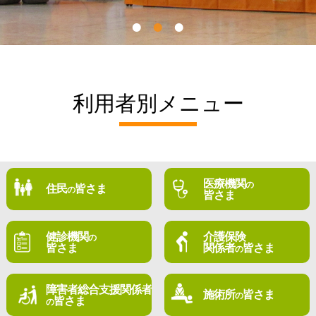
利用者別メニュー
医療機関
の
住民
皆さま
の
皆さま
健診機関
介護保険
の
皆さま
関係者
皆さま
の
障害者総合支援関係者
施術所
皆さま
の
皆さま
の